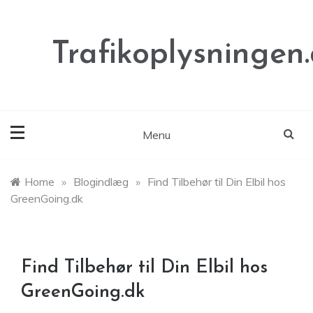
Skip
to
content
Trafikoplysningen
Menu
Home
»
Blogindlæg
»
Find Tilbehør til Din Elbil hos
GreenGoing.dk
Find Tilbehør til Din Elbil hos
GreenGoing.dk