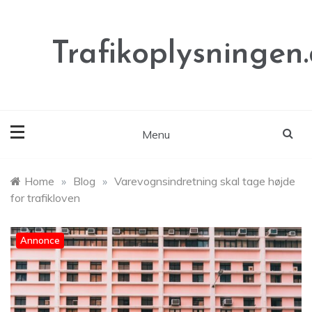
Skip
to
content
Trafikoplysningen
Menu
Home
»
Blog
»
Varevognsindretning skal tage højde
for trafikloven
Annonce