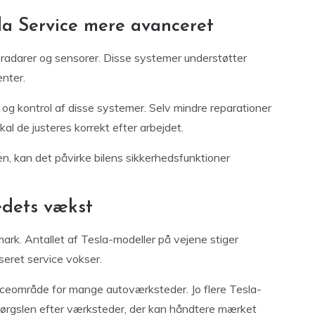
la Service mere avanceret
 radarer og sensorer. Disse systemer understøtter
enter.
 og kontrol af disse systemer. Selv mindre reparationer
al de justeres korrekt efter arbejdet.
n, kan det påvirke bilens sikkerhedsfunktioner
edets vækst
mark. Antallet af Tesla-modeller på vejene stiger
iseret service vokser.
enceområde for mange autoværksteder. Jo flere Tesla-
rspørgslen efter værksteder, der kan håndtere mærket