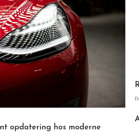
D
A
ant opdatering hos moderne