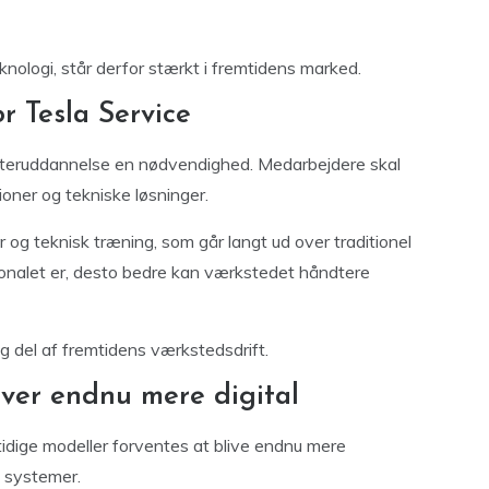
nologi, står derfor stærkt i fremtidens marked.
r Tesla Service
r efteruddannelse en nødvendighed. Medarbejdere skal
ner og tekniske løsninger.
 og teknisk træning, som går langt ud over traditionel
onalet er, desto bedre kan værkstedet håndtere
ig del af fremtidens værkstedsdrift.
iver endnu mere digital
tidige modeller forventes at blive endnu mere
 systemer.