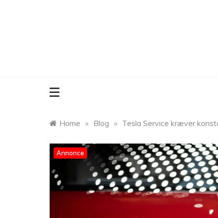
Skip
to
content
Home
»
Blog
»
Tesla Service kræver kons
Annonce