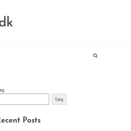
.dk
øg
Søg
ecent Posts