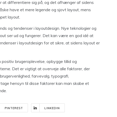
 at differentiere sig på, og det afhænger af sidens
måske have et mere legende og sjovt layout, mens
pet layout.
nds og tendenser i layoutdesign. Nye teknologier og
ut ser ud og fungerer. Det kan være en god idé at
denser i layoutdesign for at sikre, at sidens layout er
 positiv brugeroplevelse, opbygge tillid og
erne. Det er vigtigt at overveje alle faktorer, der
brugervenlighed, farvevalg, typografi,
t tage hensyn til disse faktorer kan man skabe et
nde.
PINTEREST
LINKEDIN