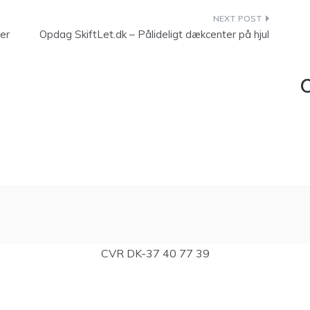
er
Opdag SkiftLet.dk – Pålideligt dækcenter på hjul
C
CVR DK-37 40 77 39