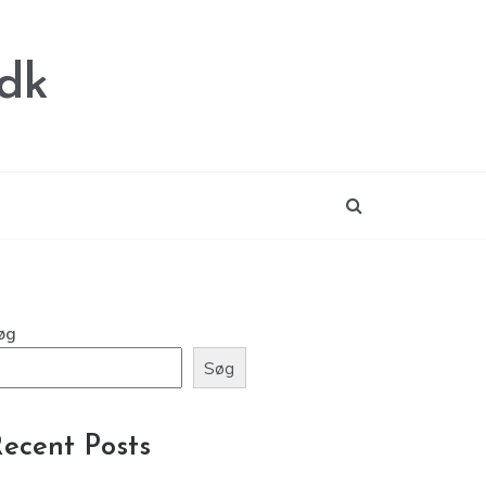
.dk
øg
Søg
ecent Posts