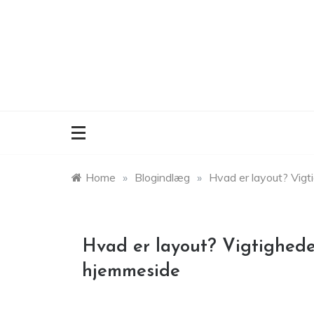
Skip
to
content
Home
»
Blogindlæg
»
Hvad er layout? Vigt
Hvad er layout? Vigtighede
hjemmeside