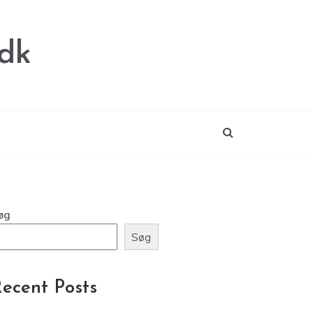
.dk
øg
Søg
ecent Posts