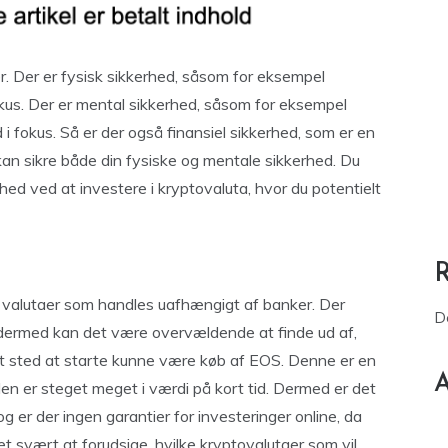
r. Der er fysisk sikkerhed, såsom for eksempel
fokus. Der er mental sikkerhed, såsom for eksempel
i fokus. Så er der også finansiel sikkerhed, som er en
 kan sikre både din fysiske og mentale sikkerhed. Du
hed ved at investere i kryptovaluta, hvor du potentielt
e valutaer som handles uafhængigt af banker. Der
D
g dermed kan det være overvældende at finde ud af,
odt sted at starte kunne være køb af EOS. Denne er en
A
en er steget meget i værdi på kort tid. Dermed er det
g er der ingen garantier for investeringer online, da
svært at forudsige, hvilke kryptovalutaer som vil