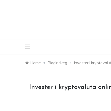
Skip
to
content
Home
»
Blogindlæg
»
Invester i kryptovalut
Invester i kryptovaluta onli