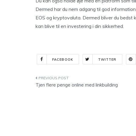
Du kan også holde øje med en platform som til
Dermed har du nem adgang til god information,
EOS og kryptovaluta. Dermed bliver du bedst klæ
kan blive til en investering i din sikkerhed.
FACEBOOK
TWITTER
Indlægsnavigation
Tjen flere penge online med linkbuilding