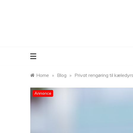
Skip
to
content
Home
»
Blog
»
Privat rengøring til kæledy
Annonce