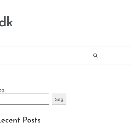
.dk
øg
Søg
ecent Posts