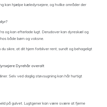
ring kan hjælpe kæledyrsejere, og hvilke områder der
edyr?
ra og kan efterlade lugt. Derudover kan dyreskæl og
gi hos både børn og voksne.
u sikre, at dit hjem forbliver rent, sundt og behageligt
dyrsejere
Dyrehår overalt
diner. Selv ved daglig støvsugning kan hår hurtigt
uheld på gulvet. Lugtgener kan være svære at fjerne