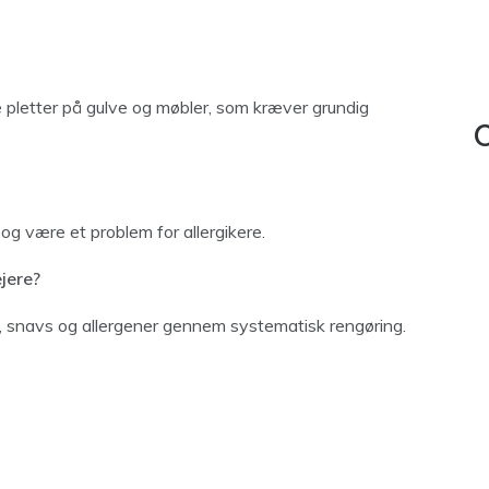
 pletter på gulve og møbler, som kræver grundig
C
og være et problem for allergikere.
ejere?
r, snavs og allergener gennem systematisk rengøring.